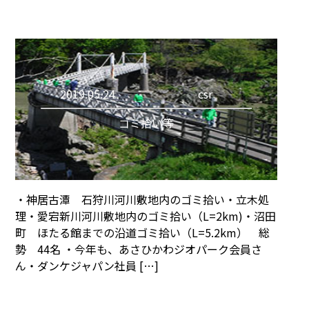
2019.05.24
csr
ゴミ拾い等
・神居古潭 石狩川河川敷地内のゴミ拾い・立木処
理・愛宕新川河川敷地内のゴミ拾い（L=2km)・沼田
町 ほたる館までの沿道ゴミ拾い（L=5.2km） 総
勢 44名 ・今年も、あさひかわジオパーク会員さ
ん・ダンケジャパン社員 […]